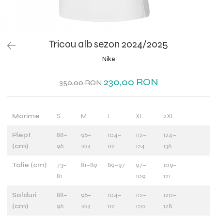
Tricou alb sezon 2024/2025
Nike
230,00 RON
350,00 RON
Marime
S
M
L
XL
2XL
Piept
88–
96–
104–
112–
124–
(cm)
96
104
112
124
136
Talie (cm)
73–
81–89
89–97
97–
109–
81
109
121
Solduri
88–
96–
104–
112–
120–
(cm)
96
104
112
120
128