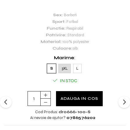
Sex:
Barbati
Sport:
Fotbal
Functie:
Respirabil
Potrivire:
Standard
Material:
100% polyester
Culoare:
alb
Marime
:
S
3XL
L
IN STOC
ADAUGA IN COS
Cod Produs:
dr0666-100-S
Ai nevoie de ajutor?
0786576202