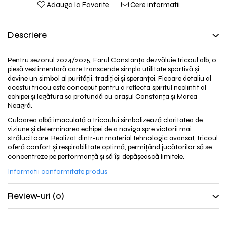
Adauga la Favorite
Cere informatii
Descriere
Pentru sezonul 2024/2025, Farul Constanța dezvăluie tricoul alb, o
piesă vestimentară care transcende simpla utilitate sportivă și
devine un simbol al purității, tradiției și speranței. Fiecare detaliu al
acestui tricou este conceput pentru a reflecta spiritul neclintit al
echipei și legătura sa profundă cu orașul Constanța și Marea
Neagră.
Culoarea albă imaculată a tricoului simbolizează claritatea de
viziune și determinarea echipei de a naviga spre victorii mai
strălucitoare. Realizat dintr-un material tehnologic avansat, tricoul
oferă confort și respirabilitate optimă, permițând jucătorilor să se
concentreze pe performanță și să își depășească limitele.
Informatii conformitate produs
Review-uri
(0)