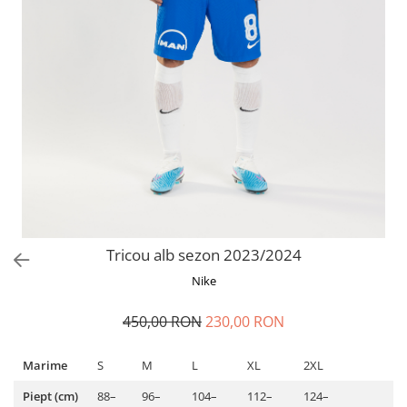
Tricou alb sezon 2023/2024
Nike
450,00 RON
230,00 RON
Marime
S
M
L
XL
2XL
Piept (cm)
88–
96–
104–
112–
124–