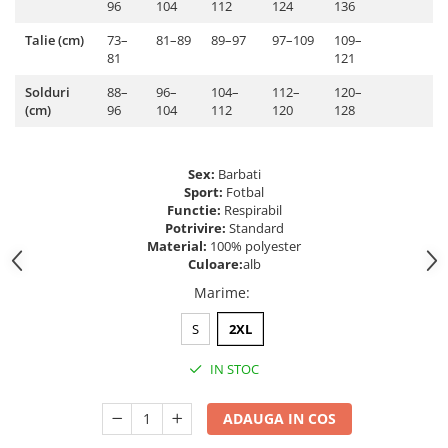
96
104
112
124
136
Talie (cm)
73–
81–89
89–97
97–109
109–
81
121
Solduri
88–
96–
104–
112–
120–
(cm)
96
104
112
120
128
Sex:
Barbati
Sport:
Fotbal
Functie:
Respirabil
Potrivire:
Standard
Material:
100% polyester
Culoare:
alb
Marime
:
S
2XL
IN STOC
ADAUGA IN COS