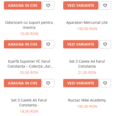
ADAUGA IN COS
VEZI VARIANTE
Odorizant cu suport pentru
Aparatori Mercurial Lite
masina
130,00 RON
10,00 RON
ADAUGA IN COS
VEZI VARIANTE
Eșarfă Suporter FC Farul
Set 3 Caiete A4 Farul
Constanța – Colecția „Azi
Constanta
Joacă Farul”-cu franjuri
55,00 RON
21,00 RON
ADAUGA IN COS
VEZI VARIANTE
Set 3 Caiete A5 Farul
Rucsac Nike Academy
Constanta -
195,00 RON
18,00 RON