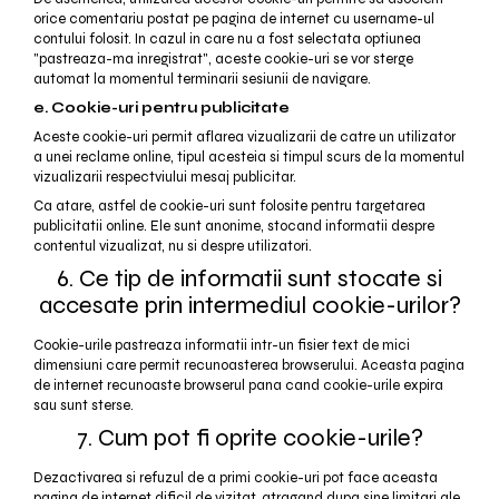
orice comentariu postat pe pagina de internet cu username-ul
contului folosit. In cazul in care nu a fost selectata optiunea
"pastreaza-ma inregistrat", aceste cookie-uri se vor sterge
automat la momentul terminarii sesiunii de navigare.
e. Cookie-uri pentru publicitate
Aceste cookie-uri permit aflarea vizualizarii de catre un utilizator
a unei reclame online, tipul acesteia si timpul scurs de la momentul
vizualizarii respectviului mesaj publicitar.
Ca atare, astfel de cookie-uri sunt folosite pentru targetarea
publicitatii online. Ele sunt anonime, stocand informatii despre
contentul vizualizat, nu si despre utilizatori.
6. Ce tip de informatii sunt stocate si
accesate prin intermediul cookie-urilor?
Cookie-urile pastreaza informatii intr-un fisier text de mici
dimensiuni care permit recunoasterea browserului. Aceasta pagina
de internet recunoaste browserul pana cand cookie-urile expira
sau sunt sterse.
7. Cum pot fi oprite cookie-urile?
Dezactivarea si refuzul de a primi cookie-uri pot face aceasta
pagina de internet dificil de vizitat, atragand dupa sine limitari ale