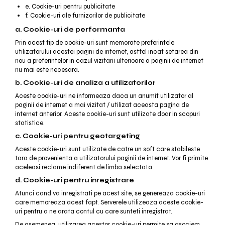
e. Cookie-uri pentru publicitate
f. Cookie-uri ale furnizorilor de publicitate
a. Cookie-uri de performanta
Prin acest tip de cookie-uri sunt memorate preferintele
utilizatorului acestei pagini de internet, astfel incat setarea din
nou a preferintelor in cazul vizitarii ulterioare a paginii de internet
nu mai este necesara.
b. Cookie-uri de analiza a utilizatorilor
Aceste cookie-uri ne informeaza daca un anumit utilizator al
paginii de internet a mai vizitat / utilizat aceasta pagina de
internet anterior. Aceste cookie-uri sunt utilizate doar in scopuri
statistice.
c. Cookie-uri pentru geotargeting
Aceste cookie-uri sunt utilizate de catre un soft care stabileste
tara de provenienta a utilizatorului paginii de internet. Vor fi primite
aceleasi reclame indiferent de limba selectata.
d. Cookie-uri pentru inregistrare
Atunci cand va inregistrati pe acest site, se genereaza cookie-uri
care memoreaza acest fapt. Serverele utilizeaza aceste cookie-
uri pentru a ne arata contul cu care sunteti inregistrat.
De asemenea, utilizarea acestor cookie-uri permite sa asociem