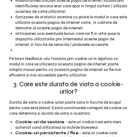
imbunatatirea utilizarii acestei pagini de internet, inclusiv prin
identificarea oricaror erori care apar in timpul vizitarii / utilizarii
acesteia de catre utilizatori;
furnizarea de statistici anonime cu privire la modul in care este
utilizata aceasta pagina de internet catre , in calitate de
detinator al acestei pagini de internet;
anticiparea unor eventuale bunuri care vor fi in viitor puse la
dispozitia utilizatorilor prin intermediul acestei pagini de
internet, in functie de serviciile / produsele accesate.
Pe baza feedback-ului transmis prin cookie-uri in legatura cu
modul in care se utilizeaza aceasta pagina de internet, poate
adopta masuri pentru ca aceasta pagina de internet sa fie mai
eficienta si mai accesibila pentru utilizatori.
3. Care este durata de viata a cookie-
urilor?
Durata de viata a cookie-urilor poate varia in functie de scopul
pentru care este plasat. Exista urmatoarele categorii de cookie-uri
care determina si durata de viata a acestora:
Cookie-uri de sesiune
- este un cookie care este sters
automat cand utilizatorul isi inchide browserul.
Cookie-uri persistente / fixe
- este un cookie care