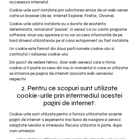
acceseaza internetul.
Cookie-urile sunt instalate prin solicitarea emisa de un web-server
catre un browser (de ex. Internet Explorer, Firefox, Chrome).
Cookie-urile odata instalate au o durata de existenta
determinata, ramanand "pasive", in sensul ca nu contin programe
software, virusi sau spyware si nu vor accesa informatiile de pe
hard driverul utilizatorului pe al carui echipament au fost instalate.
Un cookie este format din doua parti:numele cookie-ului si
continutul / valoarea cookie-ului.
Din punct de vedere tehnic, doar web-serverul care a trimis
cookie-ul il poate accesa din nou in momentul in care un utilizator
se intoarce pe pagina de internet asociata web-serverului
respectiv.
2. Pentru ce scopuri sunt utilizate
cookie-urile prin intermediul acestei
pagini de internet:
Cookie-urile sunt utilizate pentru a furniza utilizatorilor acestei
pagini de internet o experienta mai buna de navigare si servicii
adaptate nevoilor si interesului fiecarui utilizator in parte, dupa
cum urmeaza: