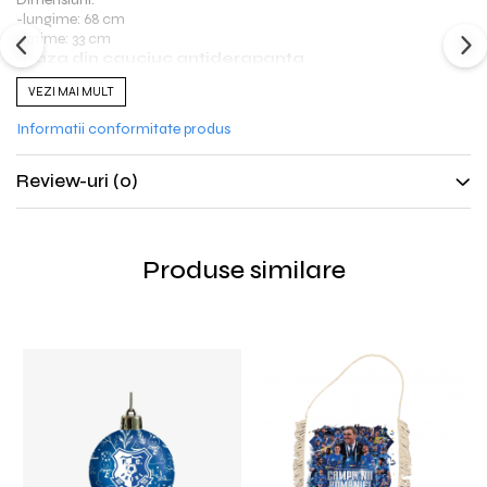
-lungime: 68 cm
-latime: 33 cm
-
Baza din cauciuc antiderapanta
VEZI MAI MULT
Informatii conformitate produs
Review-uri
(0)
Produse similare