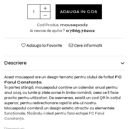
ADAUGA IN COS
Cod Produs:
mousepad2
Ai nevoie de ajutor?
0786576202
Adauga la Favorite
Cere informatii
Descriere
Acest mousepad are un design tematic pentru clubul de fotbal
FC
Farul Constanța.
În partea stângă, mousepadul conține un calendar anual pentru
anul 2025 cu lunile și zilele scrise în limba română, ceea ce îl face
practic pentru utilizatori. De asemenea, există un cod QR în colțul
superior, pentru redirectionare rapid la site-ul nostru.
M
ousepadul combină un design estetic atractiv cu elementele
funcționale, făcându-l ideal pentru fanii echipei FC Farul
Constanța.
Dimensiuni: