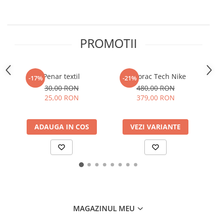
PROMOTII
Penar textil
Hanorac Tech Nike
-17%
-21%
30,00 RON
480,00 RON
25,00 RON
379,00 RON
ADAUGA IN COS
VEZI VARIANTE
MAGAZINUL MEU