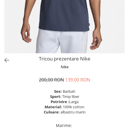
Tricou prezentare Nike
Nike
200,00 RON
139,00 RON
Sex:
Barbati
Sport:
Timp liber
Potrivire :
Larga
Material:
100% cotton
Culoare:
albastru marin
Marime
: