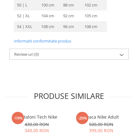
50 | L
100 cm
88 cm
102 cm
52 | XL
104 cm
92 cm
105 cm
54 | XXL
108 cm
96 cm
108 cm
Informatii conformitate produs
Review-uri
(0)
PRODUSE SIMILARE
Pantaloni Tech Nike
Geaca Nike Adult
-19%
-20%
430,00 RON
500,00 RON
349,00 RON
399,00 RON