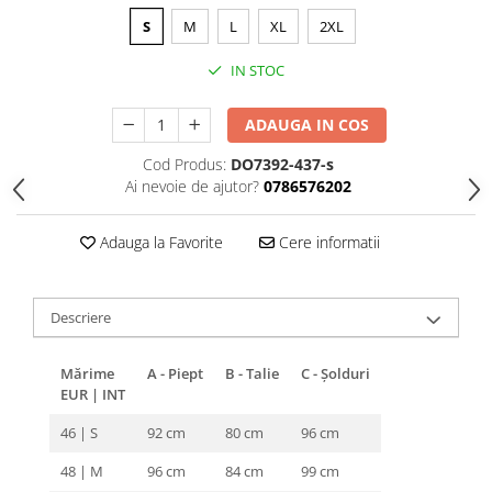
S
M
L
XL
2XL
IN STOC
ADAUGA IN COS
Cod Produs:
DO7392-437-s
Ai nevoie de ajutor?
0786576202
Adauga la Favorite
Cere informatii
Descriere
Mărime
A - Piept
B - Talie
C - Șolduri
EUR | INT
46 | S
92 cm
80 cm
96 cm
48 | M
96 cm
84 cm
99 cm