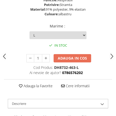
Functie:
Respirabil
Potrivire:
Stramta
Material:
91% polyester, 9% elastan
Culoare:
albastru
Marime
:
IN STOC
ADAUGA IN COS
Cod Produs:
DH8732-463-L
Ai nevoie de ajutor?
0786576202
Adauga la Favorite
Cere informatii
Descriere