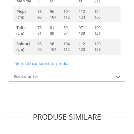
Marime
S
M
L
XL
2XL
Piept
88–
96–
104–
112–
124–
(cm)
96
104
112
124
136
Talie
73–
81–
89–
97–
109–
(cm)
81
89
97
109
121
Solduri
88–
96–
104–
112–
120–
(cm)
96
104
112
120
128
Informatii conformitate produs
Review-uri
(0)
PRODUSE SIMILARE